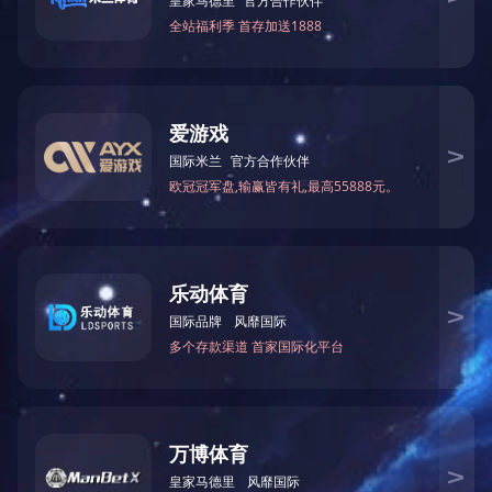
加工直径:350～180；
加工长度：3米～6米
总功率：33.5KW
机床尺寸：1.08米×1.94米×1.78米
机床重量约：5吨
上一篇：
MPA8000重型木屋防开裂A型拼板/拼方机
下一篇：
SKMLZ－B数控四轴立式钻孔机