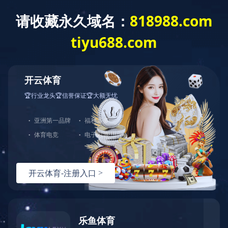
您好，欢迎光临开云在线(中国)唯一官方网站官网！
网站首页
产品展示