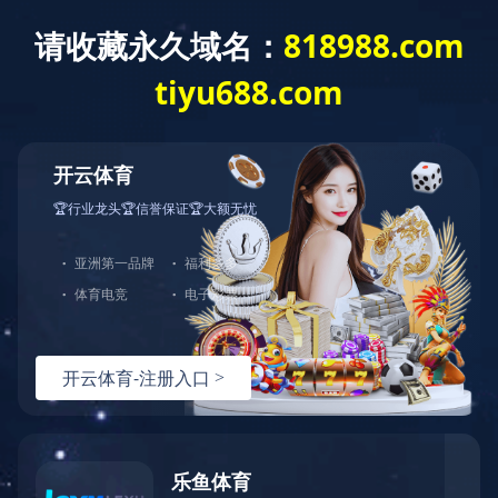
您好，欢迎光临开云在线(中国)唯一官方网站官网！
网站首页
产品展示