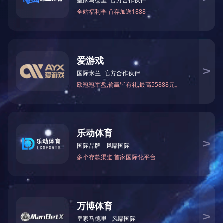
上一篇：
黑龙江MX5112A欧式窗立铣